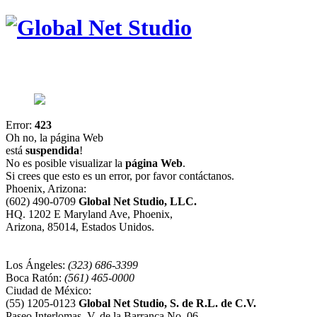
Error:
423
Oh no, la página Web
está
suspendida
!
No es posible visualizar la
página Web
.
Si crees que esto es un error, por favor contáctanos.
Phoenix, Arizona:
(602) 490-0709
Global Net Studio, LLC.
HQ. 1202 E Maryland Ave, Phoenix,
Arizona, 85014, Estados Unidos.
Los Ángeles:
(323) 686-3399
Boca Ratón:
(561) 465-0000
Ciudad de México:
(55) 1205-0123
Global Net Studio, S. de R.L. de C.V.
Paseo Interlomas, V. de la Barranca No. 06,