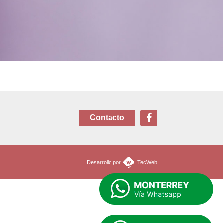
Contacto
Desarrollo por
TecWeb