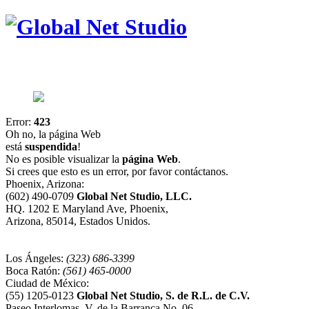
Error:
423
Oh no, la página Web
está
suspendida
!
No es posible visualizar la
página Web
.
Si crees que esto es un error, por favor contáctanos.
Phoenix, Arizona:
(602) 490-0709
Global Net Studio, LLC.
HQ. 1202 E Maryland Ave, Phoenix,
Arizona, 85014, Estados Unidos.
Los Ángeles:
(323) 686-3399
Boca Ratón:
(561) 465-0000
Ciudad de México:
(55) 1205-0123
Global Net Studio, S. de R.L. de C.V.
Paseo Interlomas, V. de la Barranca No. 06,