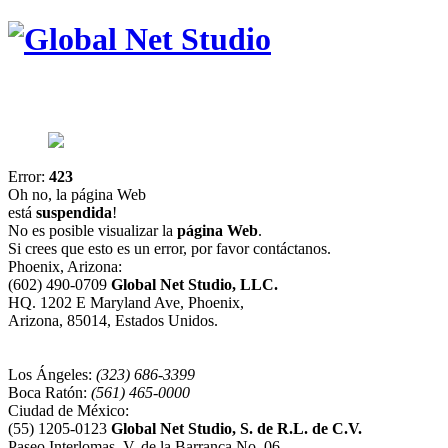
Error:
423
Oh no, la página Web
está
suspendida
!
No es posible visualizar la
página Web
.
Si crees que esto es un error, por favor contáctanos.
Phoenix, Arizona:
(602) 490-0709
Global Net Studio, LLC.
HQ. 1202 E Maryland Ave, Phoenix,
Arizona, 85014, Estados Unidos.
Los Ángeles:
(323) 686-3399
Boca Ratón:
(561) 465-0000
Ciudad de México:
(55) 1205-0123
Global Net Studio, S. de R.L. de C.V.
Paseo Interlomas, V. de la Barranca No. 06,