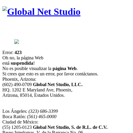
Error:
423
Oh no, la página Web
está
suspendida
!
No es posible visualizar la
página Web
.
Si crees que esto es un error, por favor contáctanos.
Phoenix, Arizona:
(602) 490-0709
Global Net Studio, LLC.
HQ. 1202 E Maryland Ave, Phoenix,
Arizona, 85014, Estados Unidos.
Los Ángeles:
(323) 686-3399
Boca Ratón:
(561) 465-0000
Ciudad de México:
(55) 1205-0123
Global Net Studio, S. de R.L. de C.V.
Paseo Interlomas, V. de la Barranca No. 06,