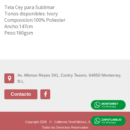
Tela Cey para Sublimar
Tonos disponibles: Ivory
Composicion:100% Poliester
Ancho:147cm
Peso:160gsm
Av. Alfonso Reyes 341, Contry Tesoro, 64850 Monterrey,
N.L.
Contacto
Copyright 2026
©
California Textil México, S.A. de C.V.
Todos los Derechos Reservados