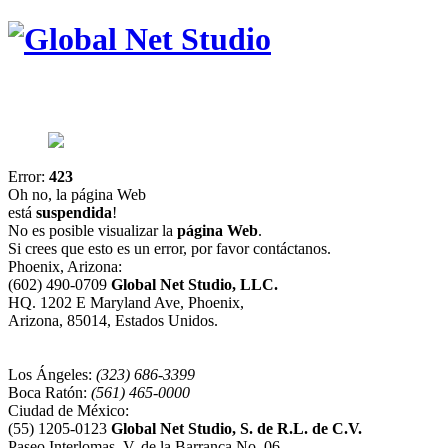
Error:
423
Oh no, la página Web
está
suspendida
!
No es posible visualizar la
página Web
.
Si crees que esto es un error, por favor contáctanos.
Phoenix, Arizona:
(602) 490-0709
Global Net Studio, LLC.
HQ. 1202 E Maryland Ave, Phoenix,
Arizona, 85014, Estados Unidos.
Los Ángeles:
(323) 686-3399
Boca Ratón:
(561) 465-0000
Ciudad de México:
(55) 1205-0123
Global Net Studio, S. de R.L. de C.V.
Paseo Interlomas, V. de la Barranca No. 06,